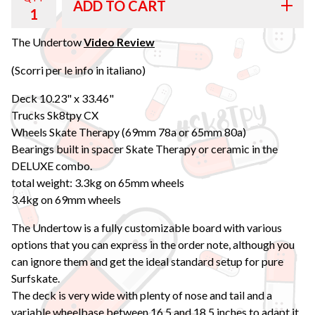
ADD TO CART
The Undertow
Video Review
(Scorri per le info in italiano)
Deck 10.23" x 33.46"
Trucks Sk8tpy CX
Wheels Skate Therapy (69mm 78a or 65mm 80a)
Bearings built in spacer Skate Therapy or ceramic in the
DELUXE combo.
total weight: 3.3kg on 65mm wheels
3.4kg on 69mm wheels
The Undertow is a fully customizable board with various
options that you can express in the order note, although you
can ignore them and get the ideal standard setup for pure
Surfskate.
The deck is very wide with plenty of nose and tail and a
variable wheelbase between 16.5 and 18.5 inches to adapt it