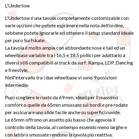
L'Undertow
L'Undertow é una tavola completamente customizable con
varie opzioni che potete esprimere nella nota dell'ordine,
sebbene potete ignorarle ed ottenere il setup standard ideale
per puro Surfskate.
La tavola é molto ampia con abbondante nose e tail ed un
wheelbase variable tra i 16,5 e 18,5 pollici per adattarlo a
diversi stili compatibili ai truck da surf: Rampa, LDP, Dancing
e freestyle.
Nell'intervallo tra i due wheelbase vi sono 9 posizioni
intermedie.
Puoi scegliere le ruote da 69 mm, ideali per il massimo
comfort o quelle da 65mm smussate sui bordi e pre rodate
per assicurare uno slide facile anche su superfici ruvide.
Le 65mm offrono un assetto piú basso che agevola il
controllo della tavola, al contempo essendo meno larghe e
con labbro smussate rendono la tavola piú reattiva.