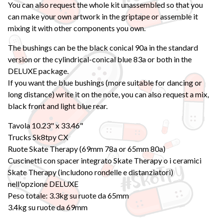
You can also request the whole kit unassembled so that you
can make your own artwork in the griptape or assemble it
mixing it with other components you own.
The bushings can be the black conical 90a in the standard
version or the cylindrical-conical blue 83a or both in the
DELUXE package.
If you want the blue bushings (more suitable for dancing or
long distance) write it on the note, you can also request a mix,
black front and light blue rear.
Tavola 10.23" x 33.46"
Trucks Sk8tpy CX
Ruote Skate Therapy (69mm 78a or 65mm 80a)
Cuscinetti con spacer integrato Skate Therapy o i ceramici
Skate Therapy (includono rondelle e distanziatori)
nell'opzione DELUXE
Peso totale: 3.3kg su ruote da 65mm
3.4kg su ruote da 69mm